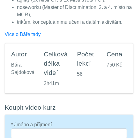
noseworku (Master of Discrimination, 2. a 4. místo na
MČR),
trikům, konceptuálnímu učení a dalším aktivitám.
Více o Báře tady
Autor
Celková
Počet
Cena
délka
lekcí
Bára
750 Kč
videí
Sajdoková
56
2h41m
Koupit video kurz
*
Jméno a příjmení