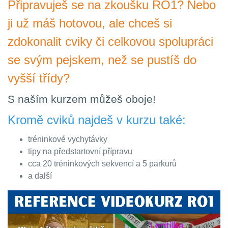
Připravuješ se na zkoušku RO1? Nebo
ji už máš hotovou, ale chceš si
zdokonalit cviky či celkovou spolupráci
se svým pejskem, než se pustíš do
vyšší třídy?
S naším kurzem můžeš oboje!
Kromě cviků najdeš v kurzu také:
tréninkové vychytávky
tipy na předstartovní přípravu
cca 20 tréninkových sekvencí a 5 parkurů
a další