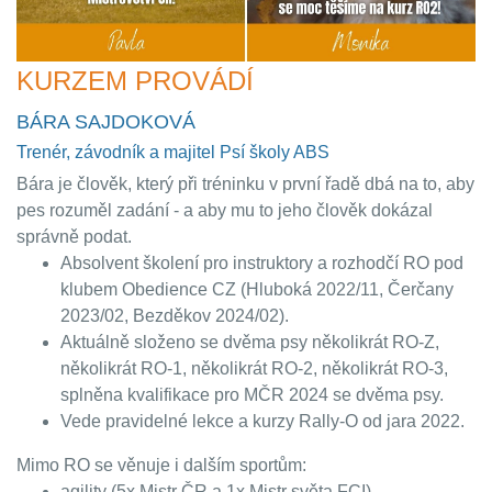
KURZEM PROVÁDÍ
BÁRA SAJDOKOVÁ
Trenér, závodník a majitel Psí školy ABS
Bára je člověk, který při tréninku v první řadě dbá na to, aby
pes rozuměl zadání - a aby mu to jeho člověk dokázal
správně podat.
Absolvent školení pro instruktory a rozhodčí RO pod
klubem Obedience CZ (Hluboká 2022/11, Čerčany
2023/02, Bezděkov 2024/02).
Aktuálně složeno se dvěma psy několikrát RO-Z,
několikrát RO-1, několikrát RO-2, několikrát RO-3,
splněna kvalifikace pro MČR 2024 se dvěma psy.
Vede pravidelné lekce a kurzy Rally-O od jara 2022.
Mimo RO se věnuje i dalším sportům:
agility (5x Mistr ČR a 1x Mistr světa FCI),