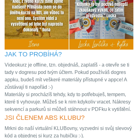
JAK TO PROBÍHÁ?
Videokurz je offline, tzn. objednáš, zaplatíš - a otevře se ti
tady v dogresu pod tvým účtem. Pokud používáš dogres
appku, budeš mít veškeré materiály přístupné v appce! A
zůstávají ti napořád :-)
Materiály si procházíš tehdy, kdy to potřebuješ, tempem,
které ti vyhovuje. Můžeš se k nim kdykoliv vracet. Nákresy
sekvencí a parkurů si můžeš stáhnout v PDFku k vytištění.
JSI ČLENEM ABS KLUBU?
Mrkni do naší virtuální KLUBovny, vyzvedni si svůj slevový
kód a objednej si kurz za hubičku :-).