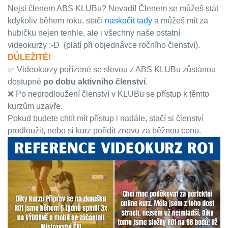
Nejsi členem ABS KLUBu? Nevadí! Členem se můžeš stát
kdykoliv během roku, stačí
naskočit tady
a můžeš mít za
hubičku nejen tenhle, ale i všechny naše ostatní
videokurzy :-D (platí při objednávce ročního členství).
DŮLEŽITÉ!
✅ Videokurzy pořízené se slevou z ABS KLUBu zůstanou
dostupné
po dobu aktivního členství
.
❌ Po neprodloužení členství v KLUBu se přístup k těmto
kurzům uzavře.
Pokud budete chtít mít přístup i nadále, stačí si členství
prodloužit, nebo si kurz pořídit znovu za běžnou cenu.